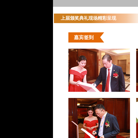
上届颁奖典礼现场精彩呈现
嘉宾签到